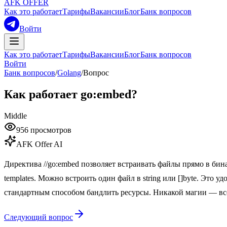
AFK OFFER
Как это работает
Тарифы
Вакансии
Блог
Банк вопросов
Войти
Как это работает
Тарифы
Вакансии
Блог
Банк вопросов
Войти
Банк вопросов
/
Golang
/
Вопрос
Как работает go:embed?
Middle
956
просмотров
AFK Offer AI
Директива //go:embed позволяет встраивать файлы прямо в бина
templates. Можно встроить один файл в string или []byte. Это 
стандартным способом бандлить ресурсы. Никакой магии — вс
Следующий вопрос