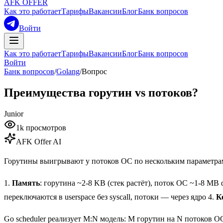
AFK OFFER
Как это работает
Тарифы
Вакансии
Блог
Банк вопросов
Войти
Как это работает
Тарифы
Вакансии
Блог
Банк вопросов
Войти
Банк вопросов
/
Golang
/
Вопрос
Преимущества горутин vs потоков?
Junior
1k
просмотров
AFK Offer AI
Горутины выигрывают у потоков ОС по нескольким параметра
1.
Память
: горутина ~2-8 KB (стек растёт), поток ОС ~1-8 MB
переключаются в userspace без syscall, потоки — через ядро 4.
К
Go scheduler реализует M:N модель: M горутин на N потоков ОС.