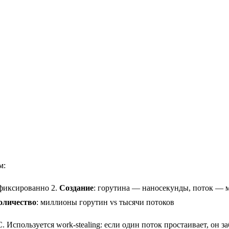
м:
 фиксированно 2.
Создание
: горутина — наносекунды, поток — м
оличество
: миллионы горутин vs тысячи потоков
 Используется work-stealing: если один поток простаивает, он з