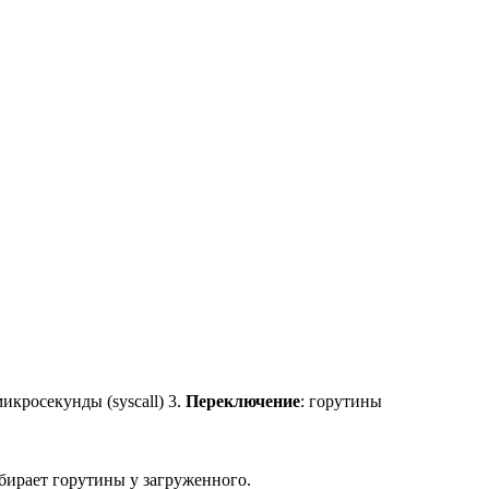
икросекунды (syscall) 3.
Переключение
: горутины
абирает горутины у загруженного.