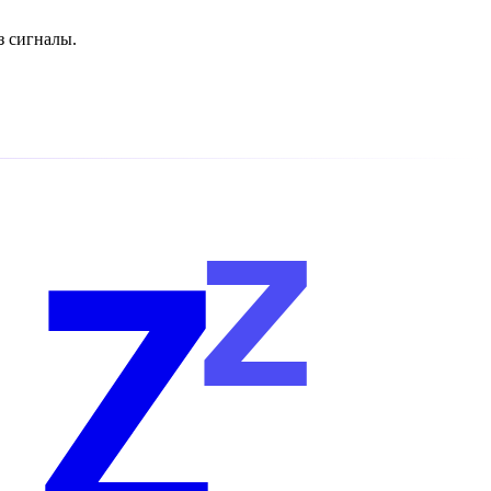
з сигналы.
z
Z