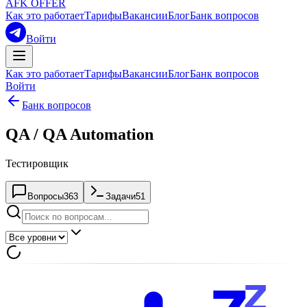
AFK OFFER
Как это работает
Тарифы
Вакансии
Блог
Банк вопросов
Войти
Как это работает
Тарифы
Вакансии
Блог
Банк вопросов
Войти
Банк вопросов
QA / QA Automation
Тестировщик
Вопросы
363
Задачи
51
z