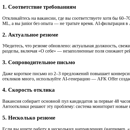
1. Соответствие требованиям
Откликайтесь на вакансии, где вы соответствуете хотя бы 60–70
ML, а вы junior без опыта — не тратьте время. AI-фильтрация в
2. Актуальное резюме
Убедитесь, что резюме обновлено: актуальная должность, свеж
разделы, включая «О себе» — незаполненные поля снижают ре
3. Сопроводительное письмо
Даже короткое письмо из 2–3 предложений повышает конверсию
откликов много, используйте AI-генерацию — AFK Offer созда
4. Скорость отклика
Вакансия собирает основной пул кандидатов за первые 48 часо
Автоотклики решают эту проблему: система мониторит новые 
5. Несколько резюме
Если вы ищете работу в нескольких направлениях (например, «