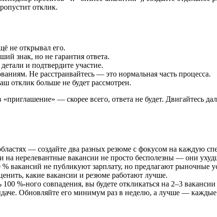
ропустит отклик.
щё не открывал его.
ий знак, но не гарантия ответа.
детали и подтвердите участие.
ваниям. Не расстраивайтесь — это нормальная часть процесса.
аш отклик больше не будет рассмотрен.
в «приглашение» — скорее всего, ответа не будет. Двигайтесь д
областях — создайте два разных резюме с фокусом на каждую сп
ки на нерелевантные вакансии не просто бесполезны — они ухуд
0 % вакансий не публикуют зарплату, но предлагают рыночные у
ценить, какие вакансии и резюме работают лучше.
 100 %-ного совпадения, вы будете откликаться на 2–3 вакансии
ыдаче. Обновляйте его минимум раз в неделю, а лучше — каждые