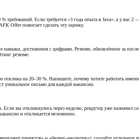
 % требований. Если требуется «3 года опыта в Java», а у вас 2
 AFK Offer помогает сделать эту оценку.
ие навыки, достижения с цифрами. Резюме, обновлённое за посл
йтинг резюме.
 отклика на 20–30 %. Напишите, почему хотите работать именно
ст уникальное письмо для каждой вакансии.
в. Если вы откликнулись через неделю, рекрутер уже назначил с
вакансии и откликается мгновенно.
менеджер проектов» и «бизнес-аналитик»), создайте отдельное 