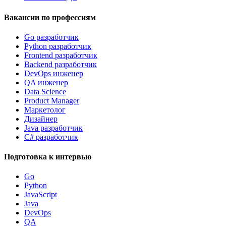
Вакансии по профессиям
Go разработчик
Python разработчик
Frontend разработчик
Backend разработчик
DevOps инженер
QA инженер
Data Science
Product Manager
Маркетолог
Дизайнер
Java разработчик
C# разработчик
Подготовка к интервью
Go
Python
JavaScript
Java
DevOps
QA