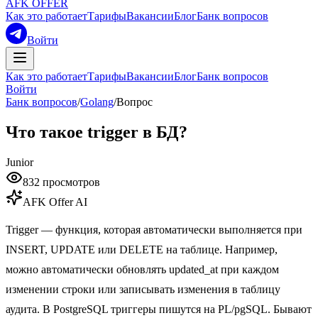
AFK OFFER
Как это работает
Тарифы
Вакансии
Блог
Банк вопросов
Войти
Как это работает
Тарифы
Вакансии
Блог
Банк вопросов
Войти
Банк вопросов
/
Golang
/
Вопрос
Что такое trigger в БД?
Junior
832
просмотров
AFK Offer AI
Trigger — функция, которая автоматически выполняется при
INSERT, UPDATE или DELETE на таблице. Например,
можно автоматически обновлять updated_at при каждом
изменении строки или записывать изменения в таблицу
аудита. В PostgreSQL триггеры пишутся на PL/pgSQL. Бывают