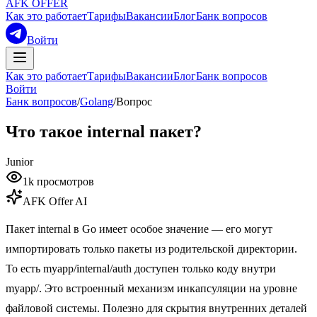
AFK OFFER
Как это работает
Тарифы
Вакансии
Блог
Банк вопросов
Войти
Как это работает
Тарифы
Вакансии
Блог
Банк вопросов
Войти
Банк вопросов
/
Golang
/
Вопрос
Что такое internal пакет?
Junior
1k
просмотров
AFK Offer AI
Пакет internal в Go имеет особое значение — его могут
импортировать только пакеты из родительской директории.
То есть myapp/internal/auth доступен только коду внутри
myapp/. Это встроенный механизм инкапсуляции на уровне
файловой системы. Полезно для скрытия внутренних деталей