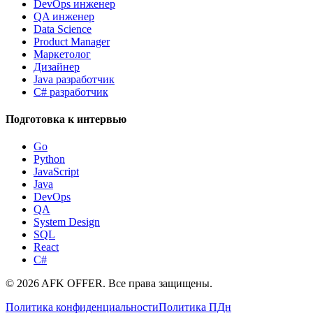
DevOps инженер
QA инженер
Data Science
Product Manager
Маркетолог
Дизайнер
Java разработчик
C# разработчик
Подготовка к интервью
Go
Python
JavaScript
Java
DevOps
QA
System Design
SQL
React
C#
©
2026
AFK OFFER. Все права защищены.
Политика конфиденциальности
Политика ПДн