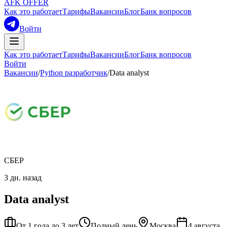
AFK OFFER
Как это работает
Тарифы
Вакансии
Блог
Банк вопросов
Войти
Как это работает
Тарифы
Вакансии
Блог
Банк вопросов
Войти
Вакансии
/
Python разработчик
/
Data analyst
СБЕР
3 дн. назад
Data analyst
От 1 года до 3 лет
Полный день
Москва
4 августа