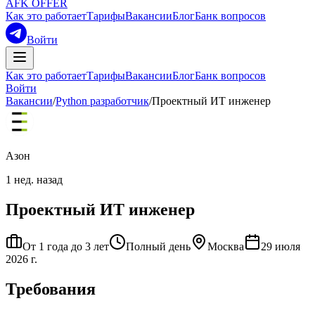
AFK OFFER
Как это работает
Тарифы
Вакансии
Блог
Банк вопросов
Войти
Как это работает
Тарифы
Вакансии
Блог
Банк вопросов
Войти
Вакансии
/
Python разработчик
/
Проектный ИТ инженер
Азон
1 нед. назад
Проектный ИТ инженер
От 1 года до 3 лет
Полный день
Москва
29 июля
2026 г.
Требования