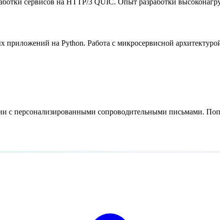
аботки сервисов на HTTP/3 QUIC. Опыт разработки высоконагр
приложений на Python. Работа с микросервисной архитектурой,
сии с персонализированными сопроводительными письмами. Попр