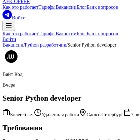
AFK OFFER
Как это работает
Тарифы
Вакансии
Блог
Банк вопросов
Войти
Как это работает
Тарифы
Вакансии
Блог
Банк вопросов
Войти
Вакансии
/
Python разработчик
/
Senior Python developer
Вайт Код
Вчера
Senior Python developer
Более 6 лет
Удаленная работа
Санкт-Петербург
7 ав
Требования