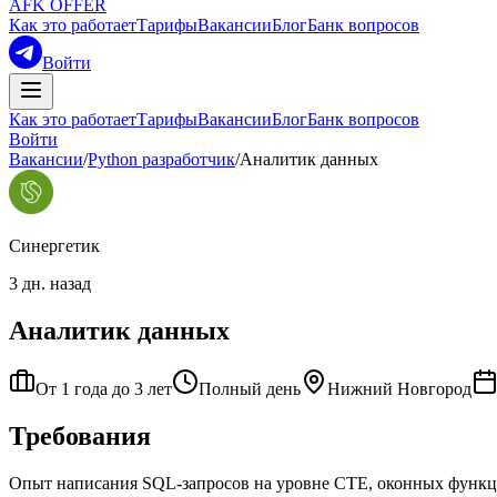
AFK OFFER
Как это работает
Тарифы
Вакансии
Блог
Банк вопросов
Войти
Как это работает
Тарифы
Вакансии
Блог
Банк вопросов
Войти
Вакансии
/
Python разработчик
/
Аналитик данных
Синергетик
3 дн. назад
Аналитик данных
От 1 года до 3 лет
Полный день
Нижний Новгород
Требования
Опыт написания SQL-запросов на уровне CTE, оконных функций