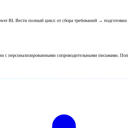
ower BI. Вести полный цикл: от сбора требований → подготовк
сии с персонализированными сопроводительными письмами. Попр