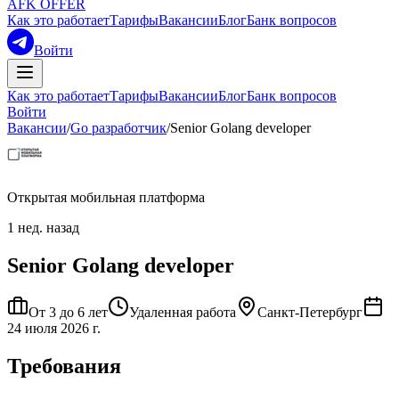
AFK OFFER
Как это работает
Тарифы
Вакансии
Блог
Банк вопросов
Войти
Как это работает
Тарифы
Вакансии
Блог
Банк вопросов
Войти
Вакансии
/
Go разработчик
/
Senior Golang developer
Открытая мобильная платформа
1 нед. назад
Senior Golang developer
От 3 до 6 лет
Удаленная работа
Санкт-Петербург
24 июля 2026 г.
Требования