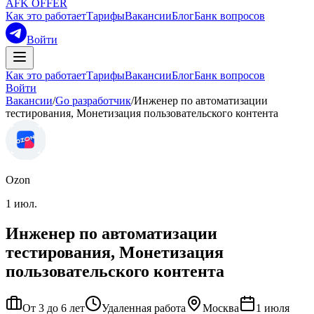
AFK OFFER
Как это работает
Тарифы
Вакансии
Блог
Банк вопросов
Войти
Как это работает
Тарифы
Вакансии
Блог
Банк вопросов
Войти
Вакансии
/
Go разработчик
/
Инженер по автоматизации
тестирования, Монетизация пользовательского контента
Ozon
1 июл.
Инженер по автоматизации
тестирования, Монетизация
пользовательского контента
От 3 до 6 лет
Удаленная работа
Москва
1 июля