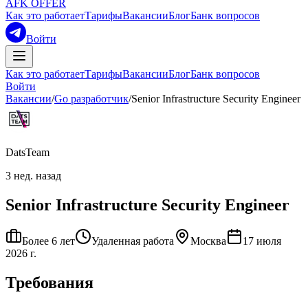
AFK OFFER
Как это работает
Тарифы
Вакансии
Блог
Банк вопросов
Войти
Как это работает
Тарифы
Вакансии
Блог
Банк вопросов
Войти
Вакансии
/
Go разработчик
/
Senior Infrastructure Security Engineer
DatsTeam
3 нед. назад
Senior Infrastructure Security Engineer
Более 6 лет
Удаленная работа
Москва
17 июля
2026 г.
Требования