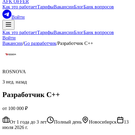
AFK OFFER
Как это работает
Тарифы
Вакансии
Блог
Банк вопросов
Войти
Как это работает
Тарифы
Вакансии
Блог
Банк вопросов
Войти
Вакансии
/
Go разработчик
/
Разработчик C++
ROSNOVA
3 нед. назад
Разработчик C++
от 100 000 ₽
От 1 года до 3 лет
Полный день
Новосибирск
13
июля 2026 г.