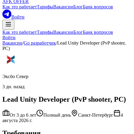
AFK OFFER
Как это работает
Тарифы
Вакансии
Блог
Банк вопросов
Войти
Как это работает
Тарифы
Вакансии
Блог
Банк вопросов
Войти
Вакансии
/
Go разработчик
/
Lead Unity Developer (PvP shooter,
PC)
Эксбо Север
3 дн. назад
Lead Unity Developer (PvP shooter, PC)
От 3 до 6 лет
Полный день
Санкт-Петербург
4
августа 2026 г.
Требования