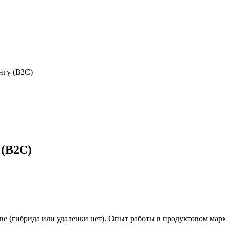
нгу (В2С)
 (В2С)
кве (гибрида или удаленки нет). Опыт работы в продуктовом мар