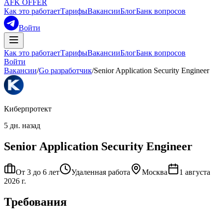
AFK OFFER
Как это работает
Тарифы
Вакансии
Блог
Банк вопросов
Войти
Как это работает
Тарифы
Вакансии
Блог
Банк вопросов
Войти
Вакансии
/
Go разработчик
/
Senior Application Security Engineer
Киберпротект
5 дн. назад
Senior Application Security Engineer
От 3 до 6 лет
Удаленная работа
Москва
1 августа
2026 г.
Требования