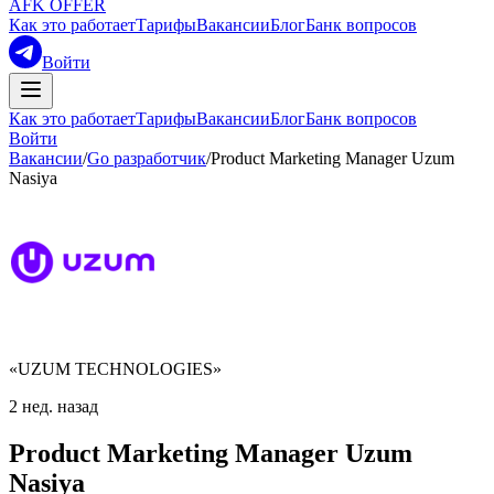
AFK OFFER
Как это работает
Тарифы
Вакансии
Блог
Банк вопросов
Войти
Как это работает
Тарифы
Вакансии
Блог
Банк вопросов
Войти
Вакансии
/
Go разработчик
/
Product Marketing Manager Uzum
Nasiya
«UZUM TECHNOLOGIES»
2 нед. назад
Product Marketing Manager Uzum
Nasiya