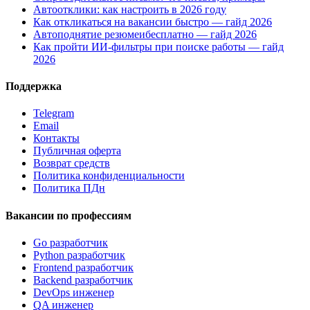
Автоотклики: как настроить в 2026 году
Как откликаться на вакансии быстро — гайд 2026
Автоподнятие резюмеибесплатно — гайд 2026
Как пройти ИИ-фильтры при поиске работы — гайд
2026
Поддержка
Telegram
Email
Контакты
Публичная оферта
Возврат средств
Политика конфиденциальности
Политика ПДн
Вакансии по профессиям
Go разработчик
Python разработчик
Frontend разработчик
Backend разработчик
DevOps инженер
QA инженер