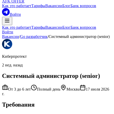
AFK OFFER
Как это работает
Тарифы
Вакансии
Блог
Банк вопросов
Войти
Как это работает
Тарифы
Вакансии
Блог
Банк вопросов
Войти
Вакансии
/
Go разработчик
/
Системный администратор (senior)
Киберпротект
2 нед. назад
Системный администратор (senior)
От 3 до 6 лет
Полный день
Москва
17 июля 2026
г.
Требования