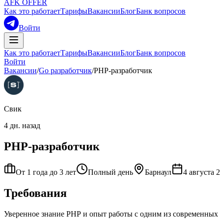
AFK OFFER
Как это работает
Тарифы
Вакансии
Блог
Банк вопросов
Войти
Как это работает
Тарифы
Вакансии
Блог
Банк вопросов
Войти
Вакансии
/
Go разработчик
/
PHP-разработчик
Свик
4 дн. назад
PHP-разработчик
От 1 года до 3 лет
Полный день
Барнаул
4 августа 2
Требования
Уверенное знание РНР и опыт работы с одним из современных Р