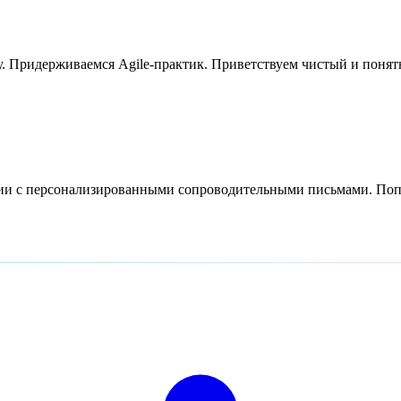
. Придерживаемся Agile-практик. Приветствуем чистый и понят
сии с персонализированными сопроводительными письмами. Попр