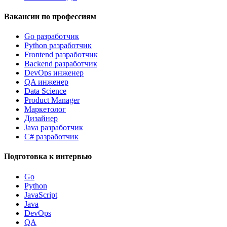
Вакансии по профессиям
Go разработчик
Python разработчик
Frontend разработчик
Backend разработчик
DevOps инженер
QA инженер
Data Science
Product Manager
Маркетолог
Дизайнер
Java разработчик
C# разработчик
Подготовка к интервью
Go
Python
JavaScript
Java
DevOps
QA