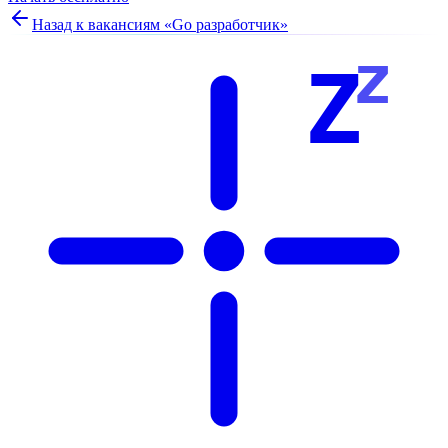
Назад к вакансиям «
Go разработчик
»
z
Z