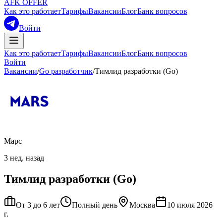
AFK OFFER
Как это работает
Тарифы
Вакансии
Блог
Банк вопросов
Войти
Как это работает
Тарифы
Вакансии
Блог
Банк вопросов
Войти
Вакансии
/
Go разработчик
/
Тимлид разработки (Go)
Марс
3 нед. назад
Тимлид разработки (Go)
От 3 до 6 лет
Полный день
Москва
10 июля 2026
г.