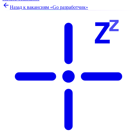
Назад к вакансиям «
Go разработчик
»
z
Z