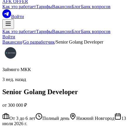
AFK OFFER
Как это работает
Тарифы
Вакансии
Блог
Банк вопросов
Войти
Как это работает
Тарифы
Вакансии
Блог
Банк вопросов
Войти
Вакансии
/
Go разработчик
/
Senior Golang Developer
Займиго МКК
3 нед. назад
Senior Golang Developer
от 300 000 ₽
От 3 до 6 лет
Полный день
Нижний Новгород
13
июля 2026 г.