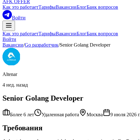
AFK OFFER
Как это работает
Тарифы
Вакансии
Блог
Банк вопросов
Войти
Как это работает
Тарифы
Вакансии
Блог
Банк вопросов
Войти
Вакансии
/
Go разработчик
/
Senior Golang Developer
Altenar
4 нед. назад
Senior Golang Developer
Более 6 лет
Удаленная работа
Москва
9 июля 2026 г
Требования