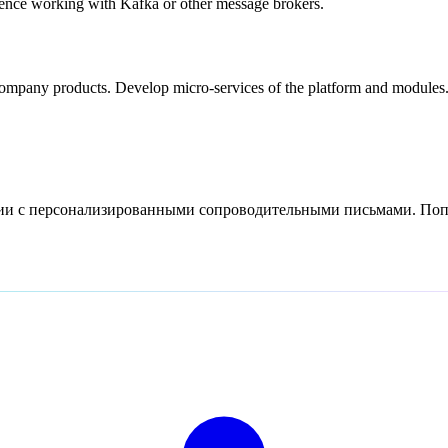
ience working with Kafka or other message brokers.
ompany products. Develop micro-services of the platform and modules.
сии с персонализированными сопроводительными письмами. Попр