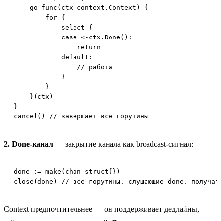
    go func(ctx context.Context) {

        for {

            select {

            case <-ctx.Done():

                return

            default:

                // работа

            }

        }

    }(ctx)

}

cancel() // завершает все горутины
2. Done-канал
— закрытие канала как broadcast-сигнал:
done := make(chan struct{})

close(done) // все горутины, слушающие done, получат
Context предпочтительнее — он поддерживает дедлайны,