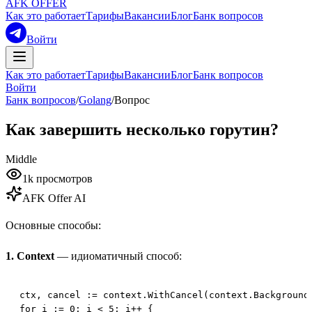
AFK OFFER
Как это работает
Тарифы
Вакансии
Блог
Банк вопросов
Войти
Как это работает
Тарифы
Вакансии
Блог
Банк вопросов
Войти
Банк вопросов
/
Golang
/
Вопрос
Как завершить несколько горутин?
Middle
1k
просмотров
AFK Offer AI
Основные способы:
1. Context
— идиоматичный способ:
ctx, cancel := context.WithCancel(context.Background(
for i := 0; i < 5; i++ {
