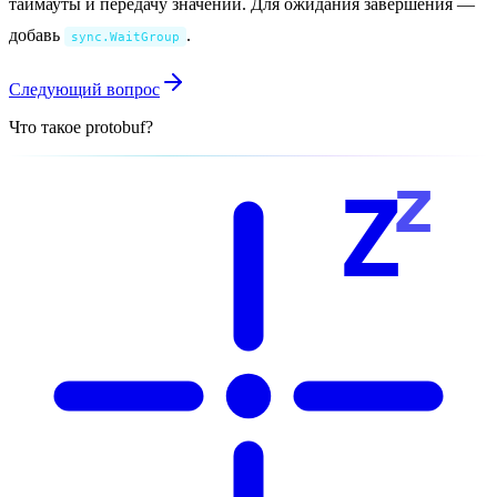
таймауты и передачу значений. Для ожидания завершения —
добавь
.
sync.WaitGroup
Следующий вопрос
Что такое protobuf?
z
Z