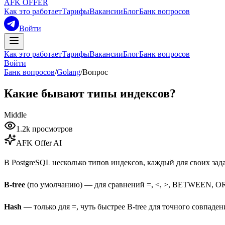
AFK OFFER
Как это работает
Тарифы
Вакансии
Блог
Банк вопросов
Войти
Как это работает
Тарифы
Вакансии
Блог
Банк вопросов
Войти
Банк вопросов
/
Golang
/
Вопрос
Какие бывают типы индексов?
Middle
1.2k
просмотров
AFK Offer AI
В PostgreSQL несколько типов индексов, каждый для своих зада
B-tree
(по умолчанию) — для сравнений =, <, >, BETWEEN, O
Hash
— только для =, чуть быстрее B-tree для точного совпаден