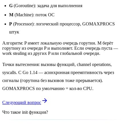
G
(Goroutine): задача для выполнения
M
(Machine): поток ОС
P
(Processor): логический процессор, GOMAXPROCS
штук
Алгоритм: P имеет локальную очередь горутин. M берёт
горутину из очереди P и выполняет. Если очередь пуста —
work stealing из других P или глобальной очереди.
Точки вытеснения: вызовы функций, channel operations,
syscalls. С Go 1.14 — асинхронная преемптивность через
сигналы (горутина без вызовов тоже прерывается).
GOMAXPROCS по умолчанию = кол-во CPU.
Следующий вопрос
Что такое init функция?