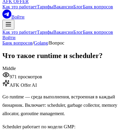
AFK OFFER
Как это работает
Тарифы
Вакансии
Блог
Банк вопросов
Войти
Как это работает
Тарифы
Вакансии
Блог
Банк вопросов
Войти
Банк вопросов
/
Golang
/
Вопрос
Что такое runtime и scheduler?
Middle
971
просмотров
AFK Offer AI
Go runtime — среда выполнения, встроенная в каждый
бинарник. Включает: scheduler, garbage collector, memory
allocator, goroutine management.
Scheduler работает по модели GMP: