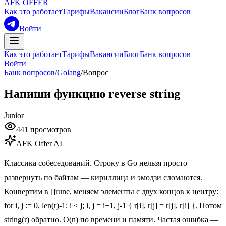
AFK OFFER
Как это работает
Тарифы
Вакансии
Блог
Банк вопросов
Войти
Как это работает
Тарифы
Вакансии
Блог
Банк вопросов
Войти
Банк вопросов
/
Golang
/
Вопрос
Напиши функцию reverse string
Junior
441
просмотров
AFK Offer AI
Классика собеседований. Строку в Go нельзя просто
развернуть по байтам — кириллица и эмодзи сломаются.
Конвертим в []rune, меняем элементы с двух концов к центру:
for i, j := 0, len(r)-1; i < j; i, j = i+1, j-1 { r[i], r[j] = r[j], r[i] }. Потом
string(r) обратно. O(n) по времени и памяти. Частая ошибка —