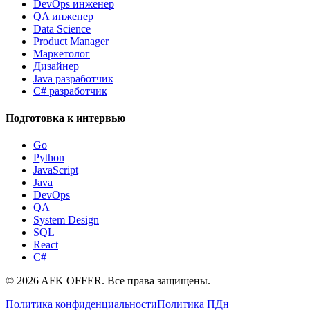
DevOps инженер
QA инженер
Data Science
Product Manager
Маркетолог
Дизайнер
Java разработчик
C# разработчик
Подготовка к интервью
Go
Python
JavaScript
Java
DevOps
QA
System Design
SQL
React
C#
©
2026
AFK OFFER. Все права защищены.
Политика конфиденциальности
Политика ПДн