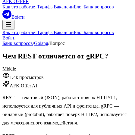
AFK OFFER
Как это работает
Тарифы
Вакансии
Блог
Банк вопросов
Войти
Как это работает
Тарифы
Вакансии
Блог
Банк вопросов
Войти
Банк вопросов
/
Golang
/
Вопрос
Чем REST отличается от gRPC?
Middle
1.4k
просмотров
AFK Offer AI
REST — текстовый (JSON), работает поверх HTTP/1.1,
используется для публичных API и фронтенда. gRPC —
бинарный (protobuf), работает поверх HTTP/2, используется
для межсервисного взаимодействия.