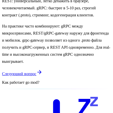
REST: универсальный, легко дебажить в браузере,
человекочитаемый. gRPC: быстрее в 5-10 раз, строгий
контракт (.proto), стриминг, кодогенерация клиентов.
На практике часто комбинируют: gRPC между
микросервисами, REST/gRPC-gateway наружу для фронтенда
и мобилок. grpc-gateway позволяет из одного .proto файла
получить и gRPC-сервер, и REST API одновременно. Для real-
time и высоконагруженных систем gRPC однозначно
выигрывает.
Следующий вопрос
Как работает go mod?
z
Z