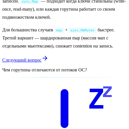
записей.
— подходит когда ключи стабильны (write-
sync.Map
once, read-many), или каждая горутина работает со своим
подмножеством ключей.
Для большинства случаев
+
быстрее.
map
sync.RWMutex
Третий вариант — шардированная map (массив мап с
отдельными мьютексами), снижает contention на запись.
Следующий вопрос
Чем горутины отличаются от потоков ОС?
z
Z