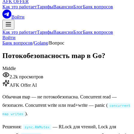
AFK OFFER
Как это работает
Тарифы
Вакансии
Блог
Банк вопросов
Войти
Как это работает
Тарифы
Вакансии
Блог
Банк вопросов
Войти
Банк вопросов
/
Golang
/
Вопрос
Потокобезопасность map в Go?
Middle
2.2k
просмотров
AFK Offer AI
Обычная map — не потокобезопасна. Concurrent read —
безопасен. Concurrent write или read+write — panic (
concurrent
).
map writes
Решения:
— RLock для чтений, Lock для
sync.RWMutex