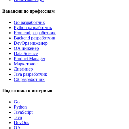
Вакансии по профессиям
Go разработчик
Python разработчик
Frontend разработчик
Backend разработчик
DevOps инженер
QA инженер
Data Science
Product Manager
Маркетолог
Дизайнер
Java разработчик
C# разработчик
Подготовка к интервью
Go
Python
JavaScript
Java
DevOps
QA