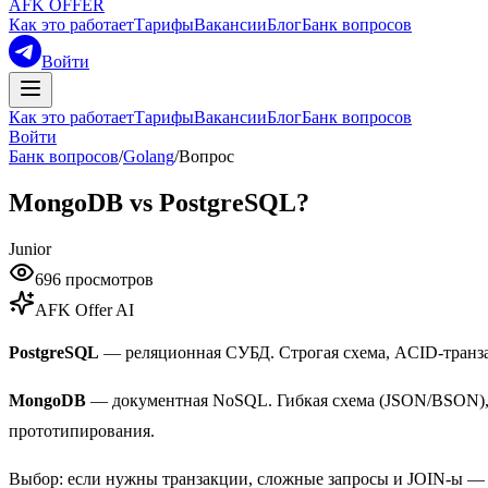
AFK OFFER
Как это работает
Тарифы
Вакансии
Блог
Банк вопросов
Войти
Как это работает
Тарифы
Вакансии
Блог
Банк вопросов
Войти
Банк вопросов
/
Golang
/
Вопрос
MongoDB vs PostgreSQL?
Junior
696
просмотров
AFK Offer AI
PostgreSQL
— реляционная СУБД. Строгая схема, ACID-транза
MongoDB
— документная NoSQL. Гибкая схема (JSON/BSON), го
прототипирования.
Выбор: если нужны транзакции, сложные запросы и JOIN-ы — 