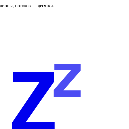
лионы, потоков — десятки.
z
Z