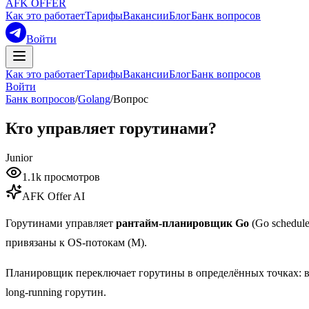
AFK OFFER
Как это работает
Тарифы
Вакансии
Блог
Банк вопросов
Войти
Как это работает
Тарифы
Вакансии
Блог
Банк вопросов
Войти
Банк вопросов
/
Golang
/
Вопрос
Кто управляет горутинами?
Junior
1.1k
просмотров
AFK Offer AI
Горутинами управляет
рантайм-планировщик Go
(Go schedule
привязаны к OS-потокам (M).
Планировщик переключает горутины в определённых точках: 
long-running горутин.