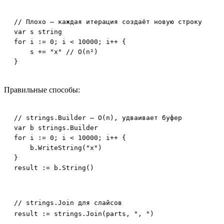
// Плохо — каждая итерация создаёт новую строку

var s string

for i := 0; i < 10000; i++ {

    s += "x" // O(n²)

}
Правильные способы:
// strings.Builder — O(n), удваивает буфер

var b strings.Builder

for i := 0; i < 10000; i++ {

    b.WriteString("x")

}

result := b.String()
// strings.Join для слайсов

result := strings.Join(parts, ", ")