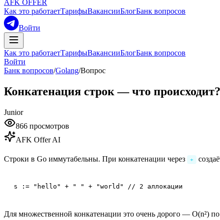
AFK OFFER
Как это работает
Тарифы
Вакансии
Блог
Банк вопросов
Войти
Как это работает
Тарифы
Вакансии
Блог
Банк вопросов
Войти
Банк вопросов
/
Golang
/
Вопрос
Конкатенация строк — что происходит
Junior
866
просмотров
AFK Offer AI
Строки в Go иммутабельны. При конкатенации через
создаё
+
s := "hello" + " " + "world" // 2 аллокации
Для множественной конкатенации это очень дорого — O(n²) по