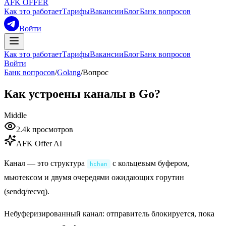
AFK OFFER
Как это работает
Тарифы
Вакансии
Блог
Банк вопросов
Войти
Как это работает
Тарифы
Вакансии
Блог
Банк вопросов
Войти
Банк вопросов
/
Golang
/
Вопрос
Как устроены каналы в Go?
Middle
2.4k
просмотров
AFK Offer AI
Канал — это структура
с кольцевым буфером,
hchan
мьютексом и двумя очередями ожидающих горутин
(sendq/recvq).
Небуферизированный канал: отправитель блокируется, пока