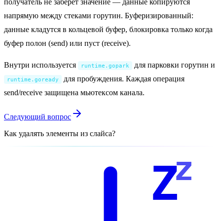
получатель не заберёт значение — данные копируются
напрямую между стеками горутин. Буферизированный:
данные кладутся в кольцевой буфер, блокировка только когда
буфер полон (send) или пуст (receive).
Внутри используется
для парковки горутин и
runtime.gopark
для пробуждения. Каждая операция
runtime.goready
send/receive защищена мьютексом канала.
Следующий вопрос
Как удалять элементы из слайса?
z
Z