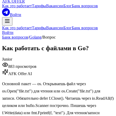
AFK OFFER
Как это работает
Тарифы
Вакансии
Блог
Банк вопросов
Войти
Как это работает
Тарифы
Вакансии
Блог
Банк вопросов
Войти
Банк вопросов
/
Golang
/
Вопрос
Как работать с файлами в Go?
Junior
883
просмотров
AFK Offer AI
Основной пакет — os. Открываешь файл через
os.Open("file.txt") для чтения или os.Create("file.txt") для
записи. Обязательно defer f.Close(). Читаешь через io.ReadAll(f)
целиком или bufio.Scanner построчно. Пишешь через
f.Write(data) или fmt.Fprintf(f, "text"). Для чтения/записи