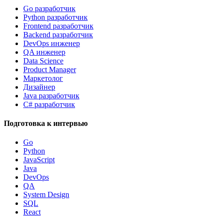
Go разработчик
Python разработчик
Frontend разработчик
Backend разработчик
DevOps инженер
QA инженер
Data Science
Product Manager
Маркетолог
Дизайнер
Java разработчик
C# разработчик
Подготовка к интервью
Go
Python
JavaScript
Java
DevOps
QA
System Design
SQL
React