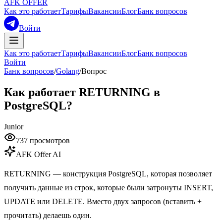
AFK OFFER
Как это работает
Тарифы
Вакансии
Блог
Банк вопросов
Войти
Как это работает
Тарифы
Вакансии
Блог
Банк вопросов
Войти
Банк вопросов
/
Golang
/
Вопрос
Как работает RETURNING в
PostgreSQL?
Junior
737
просмотров
AFK Offer AI
RETURNING — конструкция PostgreSQL, которая позволяет
получить данные из строк, которые были затронуты INSERT,
UPDATE или DELETE. Вместо двух запросов (вставить +
прочитать) делаешь один.