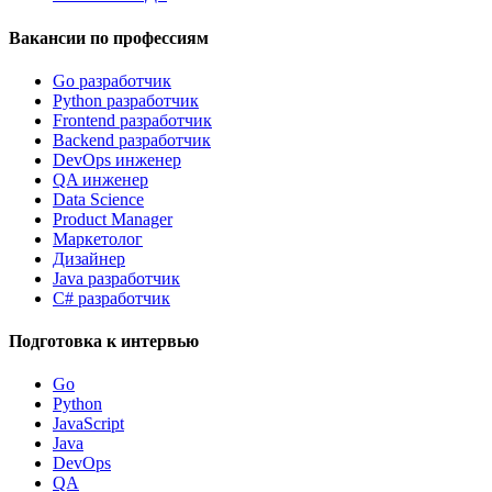
Вакансии по профессиям
Go разработчик
Python разработчик
Frontend разработчик
Backend разработчик
DevOps инженер
QA инженер
Data Science
Product Manager
Маркетолог
Дизайнер
Java разработчик
C# разработчик
Подготовка к интервью
Go
Python
JavaScript
Java
DevOps
QA