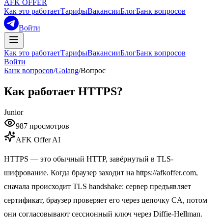
AFK OFFER
Как это работает
Тарифы
Вакансии
Блог
Банк вопросов
Войти
Как это работает
Тарифы
Вакансии
Блог
Банк вопросов
Войти
Банк вопросов
/
Golang
/
Вопрос
Как работает HTTPS?
Junior
987
просмотров
AFK Offer AI
HTTPS — это обычный HTTP, завёрнутый в TLS-
шифрование. Когда браузер заходит на https://afkoffer.com,
сначала происходит TLS handshake: сервер предъявляет
сертификат, браузер проверяет его через цепочку CA, потом
они согласовывают сессионный ключ через Diffie-Hellman.