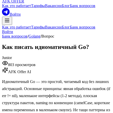
AFK OFFER
Как это работает
Тарифы
Вакансии
Блог
Банк вопросов
Войти
Как это работает
Тарифы
Вакансии
Блог
Банк вопросов
Войти
Банк вопросов
/
Golang
/
Вопрос
Как писать идиоматичный Go?
Junior
803
просмотров
AFK Offer AI
Идиоматичный Go — это простой, читаемый код без лишних
абстракций. Основные принципы: явная обработка ошибок (if
err != nil), маленькие интерфейсы (1-2 метода), плоская
структура пакетов, naming по конвенции (camelCase, короткие
имена переменных в маленьком скоупе). Не тащи паттерны из