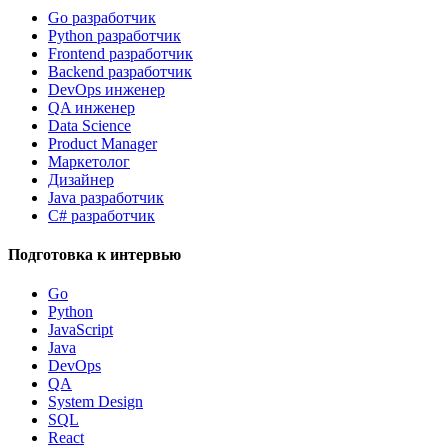
Go разработчик
Python разработчик
Frontend разработчик
Backend разработчик
DevOps инженер
QA инженер
Data Science
Product Manager
Маркетолог
Дизайнер
Java разработчик
C# разработчик
Подготовка к интервью
Go
Python
JavaScript
Java
DevOps
QA
System Design
SQL
React