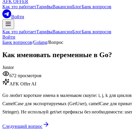
AFK OFFER
Как это работает
Тарифы
Вакансии
Блог
Банк вопросов
Войти
Как это работает
Тарифы
Вакансии
Блог
Банк вопросов
Войти
Банк вопросов
/
Golang
/
Вопрос
Как именовать переменные в Go?
Junior
672
просмотров
AFK Offer AI
Go любит короткие имена в маленьком скоупе: i, j, k для циклов, r
CamelCase для экспортируемых (GetUser), camelCase для приватн
Stringer). Не используй get/set префиксы без необходимости: user
Следующий вопрос