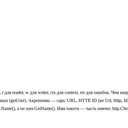
 для reader, w для writer, ctx для context, err для ошибок. Чем ши
ых (getUser). Акронимы — caps: URL, HTTP, ID (не Url, Http, Id)
.Name(), а не user.GetName(). Имя пакета — часть имени: http.Clien