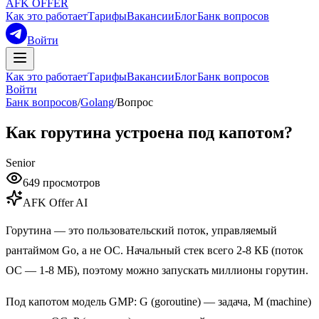
AFK OFFER
Как это работает
Тарифы
Вакансии
Блог
Банк вопросов
Войти
Как это работает
Тарифы
Вакансии
Блог
Банк вопросов
Войти
Банк вопросов
/
Golang
/
Вопрос
Как горутина устроена под капотом?
Senior
649
просмотров
AFK Offer AI
Горутина — это пользовательский поток, управляемый
рантаймом Go, а не ОС. Начальный стек всего 2-8 КБ (поток
ОС — 1-8 МБ), поэтому можно запускать миллионы горутин.
Под капотом модель GMP: G (goroutine) — задача, M (machine)