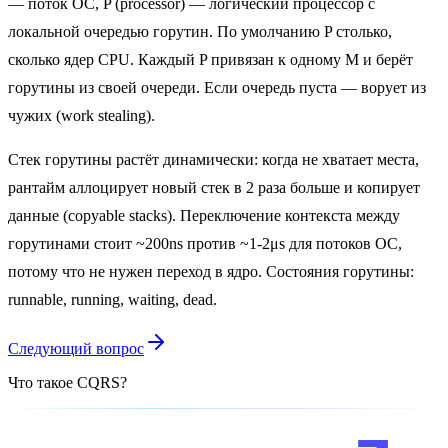
— поток ОС, P (processor) — логический процессор с
локальной очередью горутин. По умолчанию P столько,
сколько ядер CPU. Каждый P привязан к одному M и берёт
горутины из своей очереди. Если очередь пуста — ворует из
чужих (work stealing).
Стек горутины растёт динамически: когда не хватает места,
рантайм аллоцирует новый стек в 2 раза больше и копирует
данные (copyable stacks). Переключение контекста между
горутинами стоит ~200ns против ~1-2μs для потоков ОС,
потому что не нужен переход в ядро. Состояния горутины:
runnable, running, waiting, dead.
Следующий вопрос
Что такое CQRS?