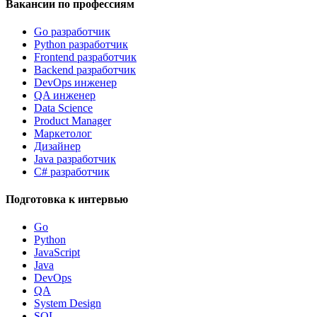
Вакансии по профессиям
Go разработчик
Python разработчик
Frontend разработчик
Backend разработчик
DevOps инженер
QA инженер
Data Science
Product Manager
Маркетолог
Дизайнер
Java разработчик
C# разработчик
Подготовка к интервью
Go
Python
JavaScript
Java
DevOps
QA
System Design
SQL