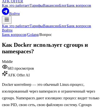
AFK OFFER
Как это работает
Тарифы
Вакансии
Блог
Банк вопросов
Войти
Как это работает
Тарифы
Вакансии
Блог
Банк вопросов
Войти
Банк вопросов
/
Golang
/
Вопрос
Как Docker использует cgroups и
namespaces?
Middle
683
просмотров
AFK Offer AI
Docker контейнер — это обычный Linux-процесс,
изолированный через namespaces и ограниченный через
cgroups. Namespaces дают изоляцию: процесс видит только
свои PID, свою сеть, свою файловую систему. Cgroups