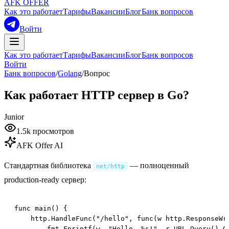
AFK OFFER
Как это работает
Тарифы
Вакансии
Блог
Банк вопросов
Войти
Как это работает
Тарифы
Вакансии
Блог
Банк вопросов
Войти
Банк вопросов
/
Golang
/
Вопрос
Как работает HTTP сервер в Go?
Junior
1.5k
просмотров
AFK Offer AI
Стандартная библиотека
— полноценный
net/http
production-ready сервер:
func main() {

    http.HandleFunc("/hello", func(w http.ResponseWri
        fmt.Fprintf(w, "Hello, %s!", r.URL.Query().Ge