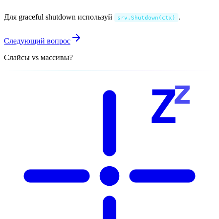
Для graceful shutdown используй
.
srv.Shutdown(ctx)
Следующий вопрос
Слайсы vs массивы?
z
Z