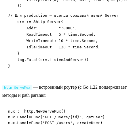
// Для production — всегда создавай явный Server

    srv := &http.Server{

        Addr:         ":8080",

        ReadTimeout:  5 * time.Second,

        WriteTimeout: 10 * time.Second,

        IdleTimeout:  120 * time.Second,

    }

    log.Fatal(srv.ListenAndServe())

}
— встроенный роутер (с Go 1.22 поддерживает
http.ServeMux
методы и path params):
mux := http.NewServeMux()

mux.HandleFunc("GET /users/{id}", getUser)

mux.HandleFunc("POST /users", createUser)