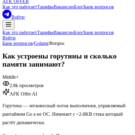
AFK OFFER
Как это работает
Тарифы
Вакансии
Блог
Банк вопросов
Войти
Как это работает
Тарифы
Вакансии
Блог
Банк вопросов
Войти
Банк вопросов
/
Golang
/
Вопрос
Как устроены горутины и сколько
памяти занимают?
Middle+
2.8k
просмотров
AFK Offer AI
Горутина — легковесный поток выполнения, управляемый
рантаймом Go а не ОС. Начинает с ~2-8KB стека который
растёт динамически.