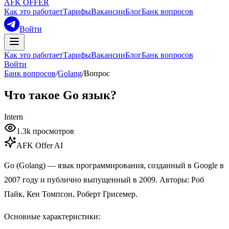
AFK OFFER
Как это работает
Тарифы
Вакансии
Блог
Банк вопросов
Войти
Как это работает
Тарифы
Вакансии
Блог
Банк вопросов
Войти
Банк вопросов
/
Golang
/
Вопрос
Что такое Go язык?
Intern
1.3k
просмотров
AFK Offer AI
Go (Golang) — язык программирования, созданный в Google в
2007 году и публично выпущенный в 2009. Авторы: Роб
Пайк, Кен Томпсон, Роберт Грисемер.
Основные характеристики: