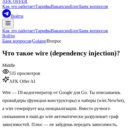
AFK OFFER
Как это работает
Тарифы
Вакансии
Блог
Банк вопросов
Войти
Как это работает
Тарифы
Вакансии
Блог
Банк вопросов
Войти
Банк вопросов
/
Golang
/
Вопрос
Что такое wire (dependency injection)?
Middle
535
просмотров
AFK Offer AI
Wire — DI-кодогенератор от Google для Go. Ты описываешь
провайдеры (функции-конструкторы) и наборы (wire.NewSet),
а wire генерирует код инициализации. Вместо ручного
связывания в main.go wire автоматически разруливает граф
зависимостей. Плюс — не забудешь передать зависимость,