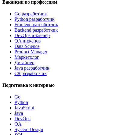
Вакансии по профессиям
Go разработчик
Python разработчик
Frontend разработчик
Backend разработчик
DevOps инженер
QA инженер
Data Science
Product Manager
Маркетолог
Дизайнер
Java разработчик
C# разработчик
Подготовка к интервью
Go
Python
JavaScript
Java
DevOps
QA
System Design
SQL