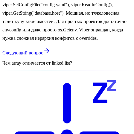
viper.SetConfigFile("config.yaml"), viper.ReadInConfig(),
viper.GetString("database.host"). Мощная, но тяжеловесная:
тянет кучу зависимостей. Для простых проектов достаточно
envconfig или даже просто os.Getenv. Viper оправдан, когда
нужна сложная иерархия конфигов с overrides.
Следующий вопрос
Чем array отличается от linked list?
z
Z