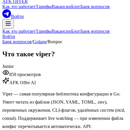
AFK OFFER
Как это работает
Тарифы
Вакансии
Блог
Банк вопросов
Войти
Как это работает
Тарифы
Вакансии
Блог
Банк вопросов
Войти
Банк вопросов
/
Golang
/
Вопрос
Что такое viper?
Junior
859
просмотров
AFK Offer AI
Viper — самая популярная библиотека конфигурации в Go.
Умеет читать из файлов (JSON, YAML, TOML, .env),
переменных окружения, CLI-флагов, удалённых систем (etcd,
consul). Поддерживает live watching — при изменении файла
конфиг перечитывается автоматически. API: