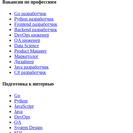
Вакансии по профессиям
Go разработчик
Python разработчик
Frontend разработчик
Backend разработчик
DevOps инженер
QA инженер
Data Science
Product Manager
Маркетолог
Дизайнер
Java разработчик
C# разработчик
Подготовка к интервью
Go
Python
JavaScript
Java
DevOps
QA
System Design
SQL