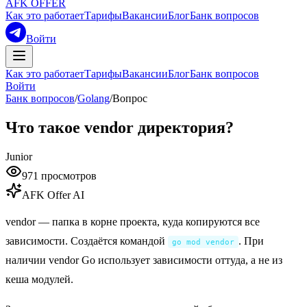
AFK OFFER
Как это работает
Тарифы
Вакансии
Блог
Банк вопросов
Войти
Как это работает
Тарифы
Вакансии
Блог
Банк вопросов
Войти
Банк вопросов
/
Golang
/
Вопрос
Что такое vendor директория?
Junior
971
просмотров
AFK Offer AI
vendor — папка в корне проекта, куда копируются все
зависимости. Создаётся командой
. При
go mod vendor
наличии vendor Go использует зависимости оттуда, а не из
кеша модулей.