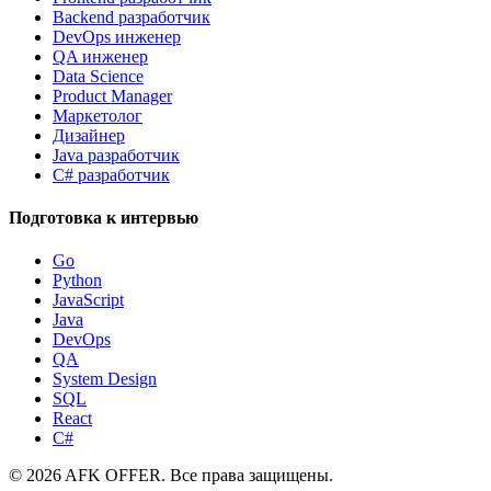
Backend разработчик
DevOps инженер
QA инженер
Data Science
Product Manager
Маркетолог
Дизайнер
Java разработчик
C# разработчик
Подготовка к интервью
Go
Python
JavaScript
Java
DevOps
QA
System Design
SQL
React
C#
©
2026
AFK OFFER. Все права защищены.