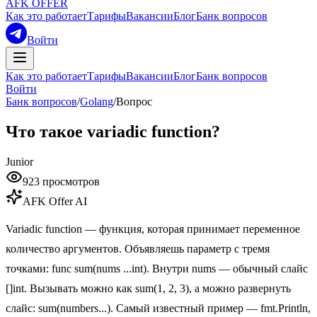
AFK OFFER
Как это работает
Тарифы
Вакансии
Блог
Банк вопросов
Войти
Как это работает
Тарифы
Вакансии
Блог
Банк вопросов
Войти
Банк вопросов
/
Golang
/
Вопрос
Что такое variadic function?
Junior
923
просмотров
AFK Offer AI
Variadic function — функция, которая принимает переменное
количество аргументов. Объявляешь параметр с тремя
точками: func sum(nums ...int). Внутри nums — обычный слайс
[]int. Вызывать можно как sum(1, 2, 3), а можно развернуть
слайс: sum(numbers...). Самый известный пример — fmt.Println,