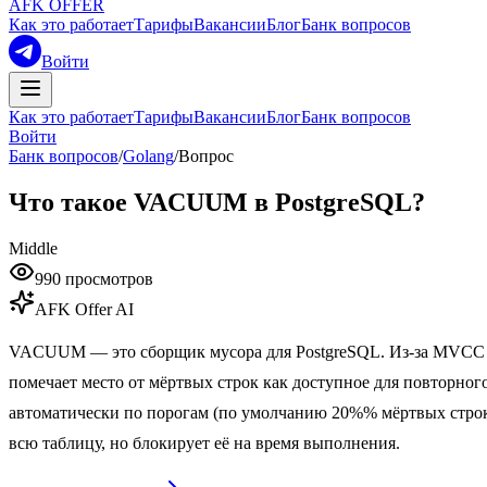
AFK OFFER
Как это работает
Тарифы
Вакансии
Блог
Банк вопросов
Войти
Как это работает
Тарифы
Вакансии
Блог
Банк вопросов
Войти
Банк вопросов
/
Golang
/
Вопрос
Что такое VACUUM в PostgreSQL?
Middle
990
просмотров
AFK Offer AI
VACUUM — это сборщик мусора для PostgreSQL. Из-за MVCC пр
помечает место от мёртвых строк как доступное для повторного 
автоматически по порогам (по умолчанию 20%% мёртвых строк
всю таблицу, но блокирует её на время выполнения.